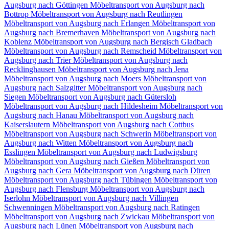
Augsburg nach Göttingen
Möbeltransport von Augsburg nach
Bottrop
Möbeltransport von Augsburg nach Reutlingen
Möbeltransport von Augsburg nach Erlangen
Möbeltransport von
Augsburg nach Bremerhaven
Möbeltransport von Augsburg nach
Koblenz
Möbeltransport von Augsburg nach Bergisch Gladbach
Möbeltransport von Augsburg nach Remscheid
Möbeltransport von
Augsburg nach Trier
Möbeltransport von Augsburg nach
Recklinghausen
Möbeltransport von Augsburg nach Jena
Möbeltransport von Augsburg nach Moers
Möbeltransport von
Augsburg nach Salzgitter
Möbeltransport von Augsburg nach
Siegen
Möbeltransport von Augsburg nach Gütersloh
Möbeltransport von Augsburg nach Hildesheim
Möbeltransport von
Augsburg nach Hanau
Möbeltransport von Augsburg nach
Kaiserslautern
Möbeltransport von Augsburg nach Cottbus
Möbeltransport von Augsburg nach Schwerin
Möbeltransport von
Augsburg nach Witten
Möbeltransport von Augsburg nach
Esslingen
Möbeltransport von Augsburg nach Ludwigsburg
Möbeltransport von Augsburg nach Gießen
Möbeltransport von
Augsburg nach Gera
Möbeltransport von Augsburg nach Düren
Möbeltransport von Augsburg nach Tübingen
Möbeltransport von
Augsburg nach Flensburg
Möbeltransport von Augsburg nach
Iserlohn
Möbeltransport von Augsburg nach Villingen
Schwenningen⁠
Möbeltransport von Augsburg nach Ratingen
Möbeltransport von Augsburg nach Zwickau
Möbeltransport von
Augsburg nach Lünen
Möbeltransport von Augsburg nach