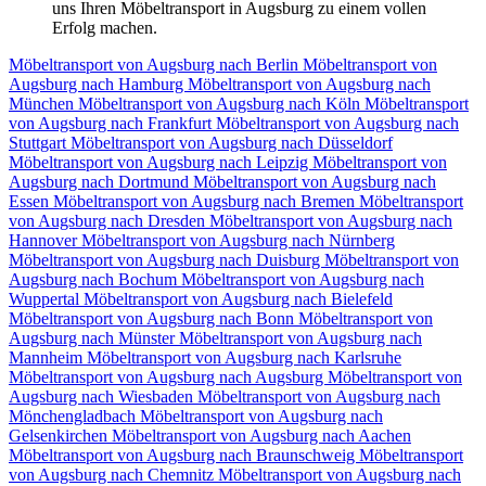
uns Ihren Möbeltransport in Augsburg zu einem vollen
Erfolg machen.
Möbeltransport von Augsburg nach Berlin
Möbeltransport von
Augsburg nach Hamburg
Möbeltransport von Augsburg nach
München
Möbeltransport von Augsburg nach Köln
Möbeltransport
von Augsburg nach Frankfurt
Möbeltransport von Augsburg nach
Stuttgart
Möbeltransport von Augsburg nach Düsseldorf
Möbeltransport von Augsburg nach Leipzig
Möbeltransport von
Augsburg nach Dortmund
Möbeltransport von Augsburg nach
Essen
Möbeltransport von Augsburg nach Bremen
Möbeltransport
von Augsburg nach Dresden
Möbeltransport von Augsburg nach
Hannover
Möbeltransport von Augsburg nach Nürnberg
Möbeltransport von Augsburg nach Duisburg
Möbeltransport von
Augsburg nach Bochum
Möbeltransport von Augsburg nach
Wuppertal
Möbeltransport von Augsburg nach Bielefeld
Möbeltransport von Augsburg nach Bonn
Möbeltransport von
Augsburg nach Münster
Möbeltransport von Augsburg nach
Mannheim
Möbeltransport von Augsburg nach Karlsruhe
Möbeltransport von Augsburg nach Augsburg
Möbeltransport von
Augsburg nach Wiesbaden
Möbeltransport von Augsburg nach
Mönchengladbach
Möbeltransport von Augsburg nach
Gelsenkirchen
Möbeltransport von Augsburg nach Aachen
Möbeltransport von Augsburg nach Braunschweig
Möbeltransport
von Augsburg nach Chemnitz⁠
Möbeltransport von Augsburg nach