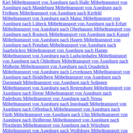
Kiel
Möbeltransport von Augsburg nach Halle
Möbeltransport von
Augsburg nach Magdeburg
Möbeltransport von Augsburg nach
Freiburg
Möbeltransport von Augsburg nach Krefeld
Möbeltransport von Augsburg nach Mainz
Möbeltransport von
Augsburg nach Lübeck
Möbeltransport von Augsburg nach Erfurt
Möbeltransport von Augsburg nach Oberhausen
Möbeltransport von
Augsburg nach Rostock
Möbeltransport von Augsburg nach Kassel
Möbeltransport von Augsburg nach Hagen
Möbeltransport von
Augsburg nach Potsdam
Möbeltransport von Augsburg nach
Saarbrücken
Möbeltransport von Augsburg nach Hamm
Möbeltransport von Augsburg nach Ludwigshafen
Möbeltransport
von Augsburg nach Oldenburg
Möbeltransport von Augsburg nach
Mülheim
Möbeltransport von Augsburg nach Osnabrück
Möbeltransport von Augsburg nach Leverkusen
Möbeltransport von
Augsburg nach Heidelberg
Möbeltransport von Augsburg nach
Darmstadt
Möbeltransport von Augsburg nach Solingen
Möbeltransport von Augsburg nach Regensburg
Möbeltransport von
Augsburg nach Herne
Möbeltransport von Augsburg nach
Paderborn
Möbeltransport von Augsburg nach Neuss
Möbeltransport von Augsburg nach Ingolstadt
Möbeltransport von
Augsburg nach Offenbach
Möbeltransport von Augsburg nach
Fürth
Möbeltransport von Augsburg nach Ulm
Möbeltransport von
Augsburg nach Heilbronn
Möbeltransport von Augsburg nach
Pforzheim
Möbeltransport von Augsburg nach Würzburg
Möbeltransport von Augsburg nach Wolfsburg
Möbeltransport von