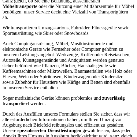
Ganz gleich, ob Sie eine Beiladung, ausschließlich
Möbeltransporte
oder die Nutzung einer Mitfahrzentrale für Möbel
benötigen, unser Service deckt eine Vielzahl von Transportgütern
ab.
Wir transportieren Umzugskartons, Fahrräder, Fitnessgeräte sowie
Sportausrüstung wie Skier oder Snowboards.
Auch Campingausrüstung, Möbel, Musikinstrumente und
elektronische Geräte wie Fernseher oder Computer gehören zu
unserem Leistungsangebot. Werkzeuge, Koffer oder Reisetaschen,
Autoteile, Kunstgegenstände und Antiquitäten werden genauso
sicher befördert wie Pflanzen, Bücher, Haushaltsgeräte wie
Kaffeemaschinen oder Mikrowellen. Baumaterialien wie Holz oder
Fliesen, Wein oder Spirituosen, Kinderwagen oder Kindersitze
sowie Zubehör für Haustiere wie Käfige und Betten sind ebenfalls
in unserem Service enthalten.
Sogar medizinische Geräte können problemlos und
zuverlässig
transportiert
werden.
Durch das Ausfüllen unseres Formulars stellen Sie sicher, dass wir
alle erforderlichen Informationen haben, um Ihren Umzug von
Augsburg nach Bielefeld reibungslos und effizient zu gestalten.
Unsere
spezialisierten Dienstleistungen
gewährleisten, dass jeder
Aspekt Ihres Umzugs in Augsburg berücksichtigt wird, ganz gleich,