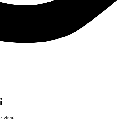
i
mziehen!