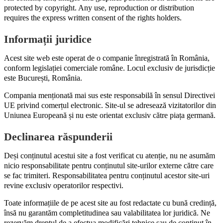
protected by copyright. Any use, reproduction or distribution
requires the express written consent of the rights holders.
Informații juridice
Acest site web este operat de o companie înregistrată în România,
conform legislației comerciale române. Locul exclusiv de jurisdicție
este București, România.
Compania menționată mai sus este responsabilă în sensul Directivei
UE privind comerțul electronic. Site-ul se adresează vizitatorilor din
Uniunea Europeană și nu este orientat exclusiv către piața germană.
Declinarea răspunderii
Deși conținutul acestui site a fost verificat cu atenție, nu ne asumăm
nicio responsabilitate pentru conținutul site-urilor externe către care
se fac trimiteri. Responsabilitatea pentru conținutul acestor site-uri
revine exclusiv operatorilor respectivi.
Toate informațiile de pe acest site au fost redactate cu bună credință,
însă nu garantăm completitudinea sau valabilitatea lor juridică. Ne
rezervăm dreptul de a efectua modificări tehnice sau de conținut în