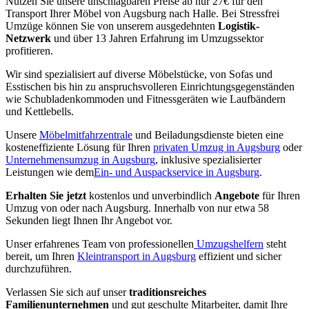
Nutzen Sie unsere unschlagbaren Preise ab nur 27€ für den
Transport Ihrer Möbel von Augsburg nach Halle. Bei Stressfrei
Umzüge können Sie von unserem ausgedehnten
Logistik-
Netzwerk
und über 13 Jahren Erfahrung im Umzugssektor
profitieren.
Wir sind spezialisiert auf diverse Möbelstücke, von Sofas und
Esstischen bis hin zu anspruchsvolleren Einrichtungsgegenständen
wie Schubladenkommoden und Fitnessgeräten wie Laufbändern
und Kettlebells.
Unsere
Möbelmitfahrzentrale
und Beiladungsdienste bieten eine
kosteneffiziente Lösung für Ihren
privaten Umzug in Augsburg
oder
Unternehmensumzug in Augsburg
, inklusive spezialisierter
Leistungen wie dem
Ein- und Auspackservice in Augsburg
.
Erhalten Sie jetzt
kostenlos und unverbindlich
Angebote
für Ihren
Umzug von oder nach Augsburg. Innerhalb von nur etwa 58
Sekunden liegt Ihnen Ihr Angebot vor.
Unser erfahrenes Team von professionellen
Umzugshelfern
steht
bereit, um Ihren
Kleintransport in Augsburg
effizient und sicher
durchzuführen.
Verlassen Sie sich auf unser
traditionsreiches
Familienunternehmen
und gut geschulte Mitarbeiter, damit Ihre