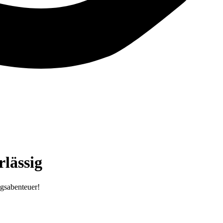
lässig
ugsabenteuer!