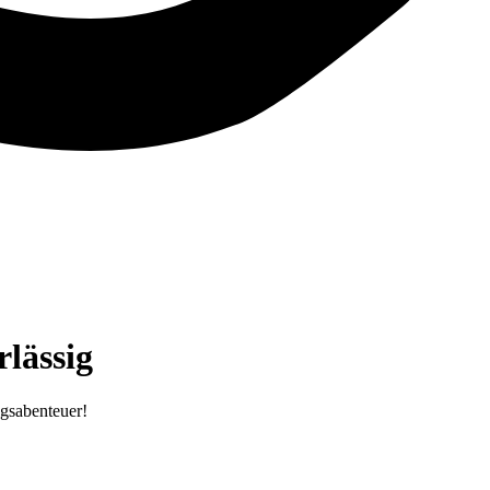
lässig
ugsabenteuer!