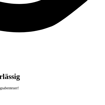
lässig
ugsabenteuer!