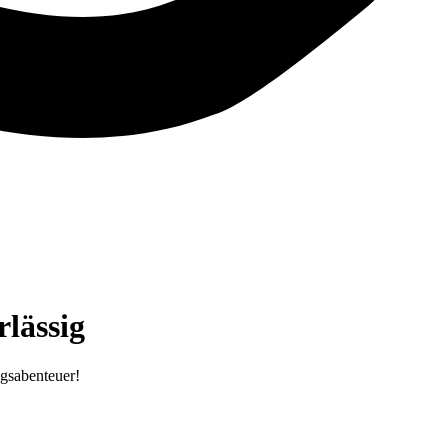
lässig
ugsabenteuer!