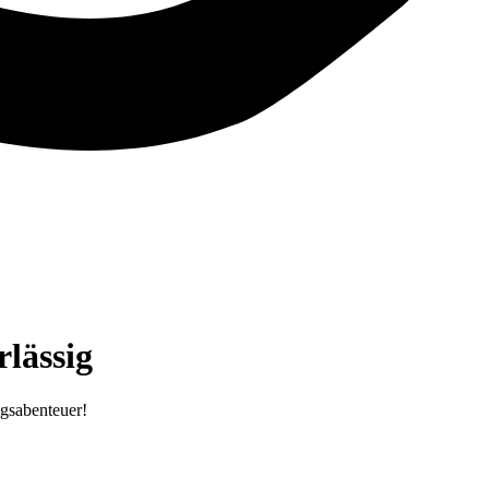
lässig
ugsabenteuer!