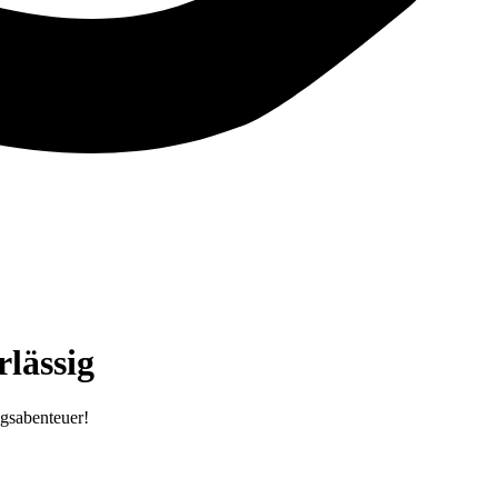
lässig
ugsabenteuer!