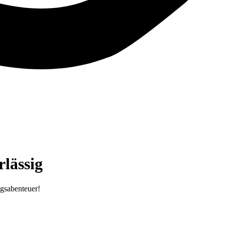
lässig
ugsabenteuer!