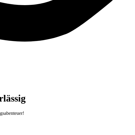
lässig
ugsabenteuer!