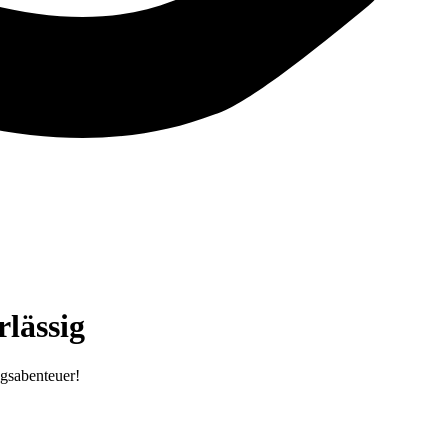
lässig
ugsabenteuer!