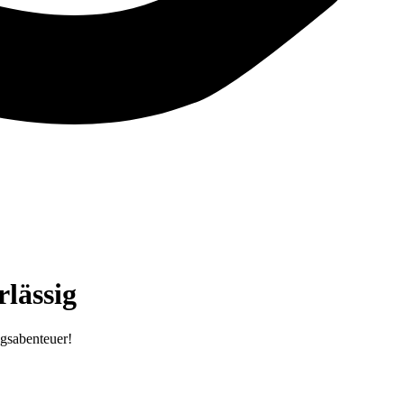
lässig
ugsabenteuer!