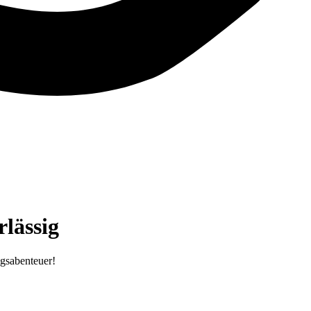
lässig
ugsabenteuer!